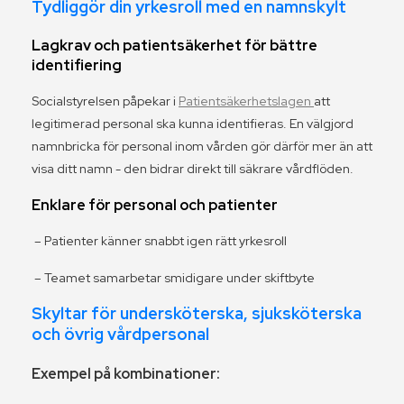
Tydliggör din yrkesroll med en namnskylt
Lagkrav och patientsäkerhet för bättre
identifiering
Socialstyrelsen påpekar i
Patientsäkerhetslagen
att
legitimerad personal ska kunna identifieras. En välgjord
namnbricka för personal inom vården gör därför mer än att
visa ditt namn - den bidrar direkt till säkrare vårdflöden.
Enklare för personal och patienter
– Patienter känner snabbt igen rätt yrkesroll
– Teamet samarbetar smidigare under skift­byte
Skyltar för undersköterska, sjuksköterska
och övrig vårdpersonal
Exempel på kombinationer: