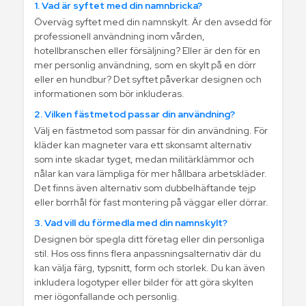
1. Vad är syftet med din namnbricka?
Överväg syftet med din namnskylt. Är den avsedd för
professionell användning inom vården,
hotellbranschen eller försäljning? Eller är den för en
mer personlig användning, som en skylt på en dörr
eller en hundbur? Det syftet påverkar designen och
informationen som bör inkluderas.
2. Vilken fästmetod passar din användning?
Välj en fästmetod som passar för din användning. För
kläder kan magneter vara ett skonsamt alternativ
som inte skadar tyget, medan militärklämmor och
nålar kan vara lämpliga för mer hållbara arbetskläder.
Det finns även alternativ som dubbelhäftande tejp
eller borrhål för fast montering på väggar eller dörrar.
3. Vad vill du förmedla med din namnskylt?
Designen bör spegla ditt företag eller din personliga
stil. Hos oss finns flera anpassningsalternativ där du
kan välja färg, typsnitt, form och storlek. Du kan även
inkludera logotyper eller bilder för att göra skylten
mer iögonfallande och personlig.