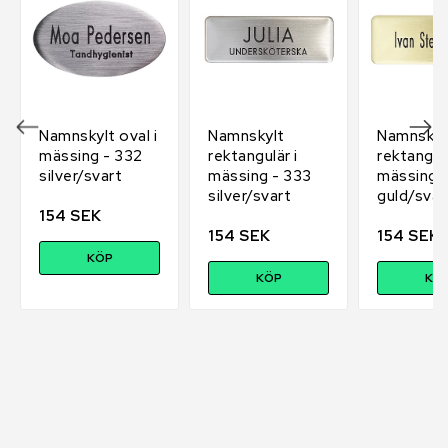
Namnskylt oval i
Namnskylt
Namnskyl
mässing - 332
rektangulär i
rektangulä
silver/svart
mässing - 333
mässing 
silver/svart
guld/svar
154 SEK
154 SEK
154 SEK
KÖP
KÖP
KÖ