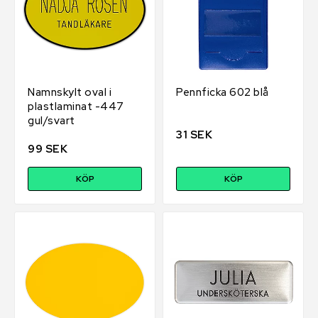
Namnskylt oval i
Pennficka 602 blå
plastlaminat -447
gul/svart
31 SEK
99 SEK
KÖP
KÖP