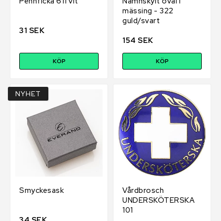
Pennficka 611 vit
Namnskylt oval i
mässing - 322
guld/svart
31 SEK
154 SEK
KÖP
KÖP
NYHET
Smyckesask
Vårdbrosch
UNDERSKÖTERSKA
101
34 SEK