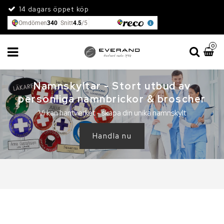
14 dagars öppet köp
0
Namnskyltar - Stort utbud av
personliga namnbrickor & broscher
Vi kan hantverket - skapa din unika namnskylt
Handla nu