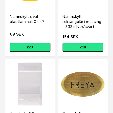
Namnskylt oval i
Namnskylt
plastlaminat 0447
rektangulär i mässing
- 333 silver/svart
69 SEK
154 SEK
KÖP
KÖP