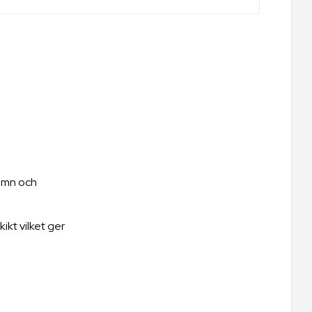
amn och 
kt vilket ger 