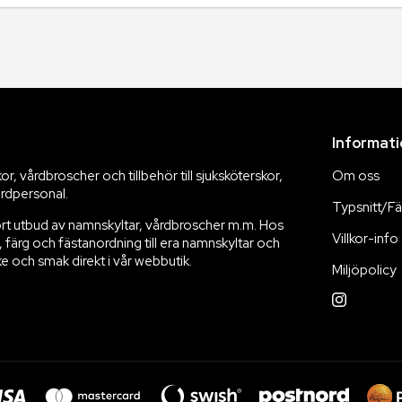
Informat
, vårdbroscher och tillbehör till sjuksköterskor,
Om oss
rdpersonal.
Typsnitt/F
tort utbud av namnskyltar, vårdbroscher m.m. Hos
Villkor-info
l, färg och fästanordning till era namnskyltar och
e och smak direkt i vår webbutik.
Miljöpolicy