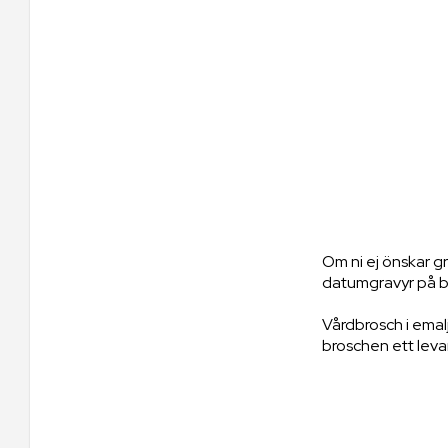
Om ni ej önskar gr
datumgravyr på b
Vårdbrosch i emalj
broschen ett leva