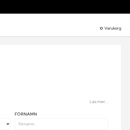
0
Varukorg
Läs mer...
FÖRNAMN