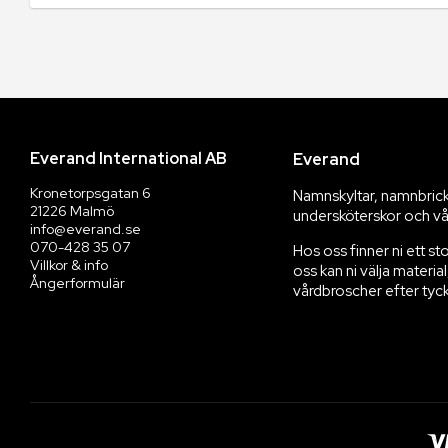
Everand International AB
Everand
Kronetorpsgatan 6
Namnskyltar, namnbrickor
21226 Malmö
undersköterskor och vå
info@everand.se
070-428 35 07
Hos oss finner ni ett s
Villkor & info
oss kan ni välja materia
Ångerformulär
vårdbroscher efter tyck