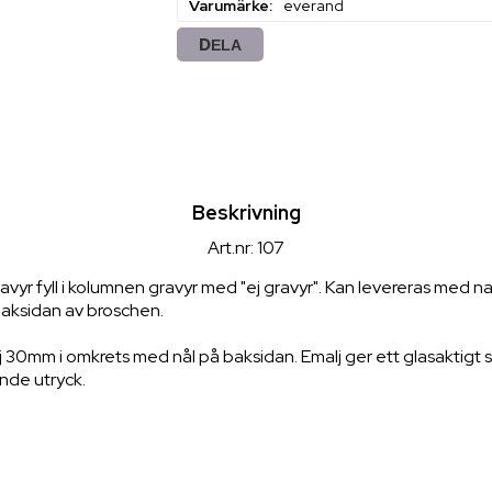
Varumärke
everand
DELA
Beskrivning
Art.nr: 107
avyr fyll i kolumnen gravyr med "ej gravyr". Kan levereras med n
aksidan av broschen.
 30mm i omkrets med nål på baksidan. Emalj ger ett glasaktigt ski
nde utryck.