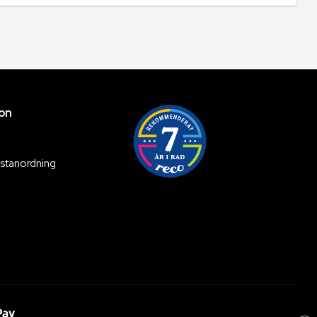
ion
ästanordning