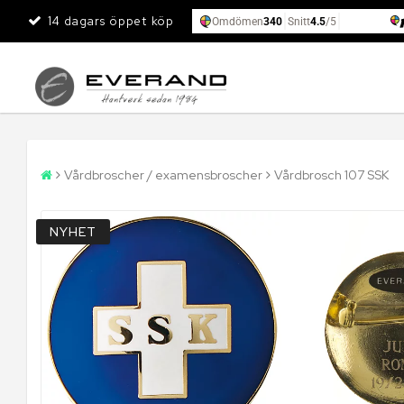
14 dagars öppet köp
Vårdbroscher / examensbroscher
Vårdbrosch 107 SSK
NYHET